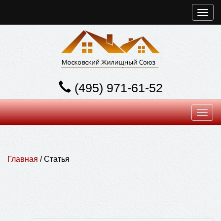
Toggl
navig
(495) 971-61-52
Toggl
navig
Главная
/ Статья