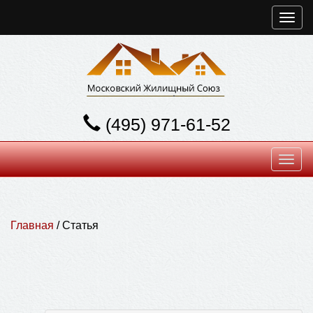
Toggl
navig
(495) 971-61-52
Toggl
navig
Главная
/ Статья